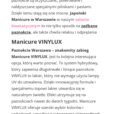
paznokcie są oczyszczane,, polerowane i
nabłyszczane specjalnymi pilnikami i pastami.
Dzięki temu stają się one mocne.
Japoński
Manicure w Warszawie
w naszym
salonie
kosmetycznym
to nie tylko sposób na
zadbane
paznokcie
, ale także chwila relaksu i odprężenia
Manicure VINYLUX
Paznokcie Warszawa – znakomity zabieg
Manicure VINYLUX
. Jest to kolejna interesująca
opcja, którą warto poznać. To system hybrydowy,
który zapewnia długotrwałe i lśniące paznokcie.
VINYLUX to lakier, który nie wymaga użycia lampy
UV do utrwalenia. Dzięki innowacyjnej formule i
specjalnemu topowi lakier utwardza się w
naturalnym świetle. Efekt utrzymuje się na
paznokciach nawet do dwóch tygodni. Manicure
VINYLUX oferuje szeroki wybór kolorów i
wykończeń, umożliwiając tworzenie różnorodnych