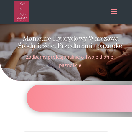
Manicure Hybrydowy Warszawa
Śródmieście. Przedłużanie paznokci
Zadbamy profesjonalnie o Twoje dłonie i
paznokcie.