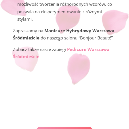
możliwość tworzenia różnorodnych wzorów, co
pozwala na eksperymentowanie z różnymi
stylami.
Zapraszamy na
Manicure Hybrydowy Warszawa
Śródmieście
do naszego salonu “Bonjour Beauté”
Zobacz także nasze zabiegi
Pedicure Warszawa
Śródmieście
UWAGA –
RABAT 5%
usługi manicure
>>
SPRAWDŹ