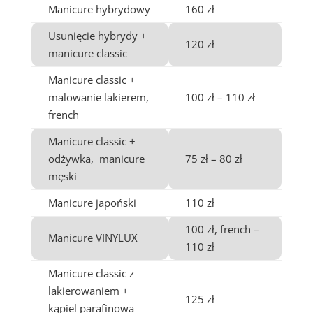
Manicure hybrydowy
160 zł
Usunięcie hybrydy +
120 zł
manicure classic
Manicure classic +
malowanie lakierem,
100 zł – 110 zł
french
Manicure classic +
odżywka, manicure
75 zł – 80 zł
męski
Manicure japoński
110 zł
100 zł, french –
Manicure VINYLUX
110 zł
Manicure classic z
lakierowaniem +
125 zł
kąpiel parafinowa