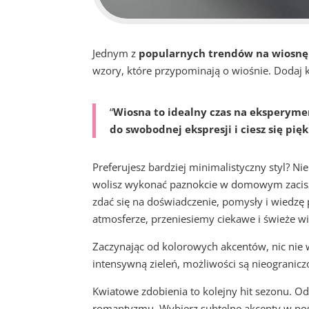
Jednym z
popularnych trendów na wiosnę
wzory, które przypominają o wiośnie. Dodaj k
“
Wiosna to idealny czas na eksperyme
do swobodnej ekspresji i ciesz się 
Preferujesz bardziej minimalistyczny styl? Ni
wolisz wykonać paznokcie w domowym zaciszu,
zdać się na doświadczenie, pomysły i wiedzę 
atmosferze, przeniesiemy ciekawe i świeże w
Zaczynając od kolorowych akcentów, nic nie w
intensywną zieleń, możliwości są nieogranic
Kwiatowe zdobienia to kolejny hit sezonu. O
romantyzmu. Wybierz subtelne akcenty w pos