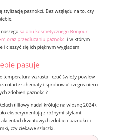
stylizację paznokci. Bez względu na to, czy
iebie.
o naszego
salonu kosmetycznego Bonjour
m oraz przedłużaniu paznokci
i w którym
ie i cieszyć się ich pięknym wyglądem.
iebie pasuje
ze temperatura wzrasta i czuć świeży powiew
oza utarte schematy i spróbować czegoś nieco
nych zdobień paznokci?
telach (liliowy nadal króluje na wiosnę 2024),
ało eksperymentują z różnymi stylami.
 akcentach kwiatowych zdobień paznokci i
mki, czy ciekawe szlaczki.