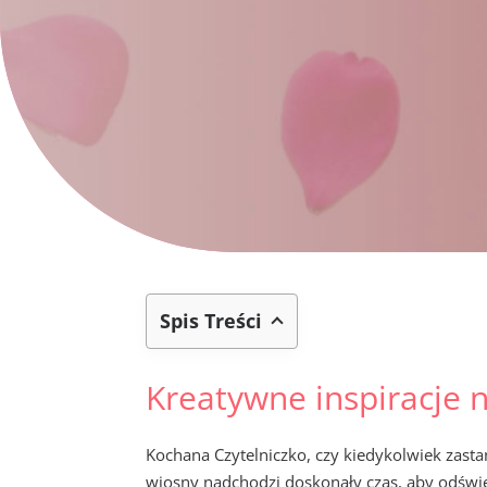
Spis Treści
Kreatywne inspiracje n
Kochana Czytelniczko, czy kiedykolwiek zast
wiosny nadchodzi doskonały czas, aby odświe