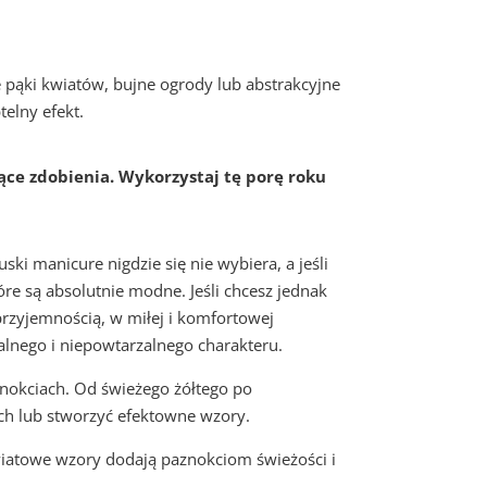
pąki kwiatów, bujne ogrody lub abstrakcyjne
elny efekt.
ce zdobienia. Wykorzystaj tę porę roku
ki manicure nigdzie się nie wybiera, a jeśli
e są absolutnie modne. Jeśli chcesz jednak
przyjemnością, w miłej i komfortowej
alnego i niepowtarzalnego charakteru.
znokciach. Od świeżego żółtego po
ch lub stworzyć efektowne wzory.
wiatowe wzory dodają paznokciom świeżości i
.