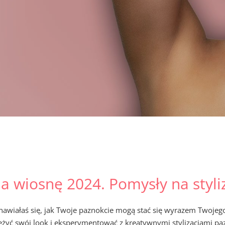
a wiosnę 2024. Pomysły na styli
anawiałaś się, jak Twoje paznokcie mogą stać się wyrazem Twojeg
żyć swój look i eksperymentować z kreatywnymi stylizacjami pa