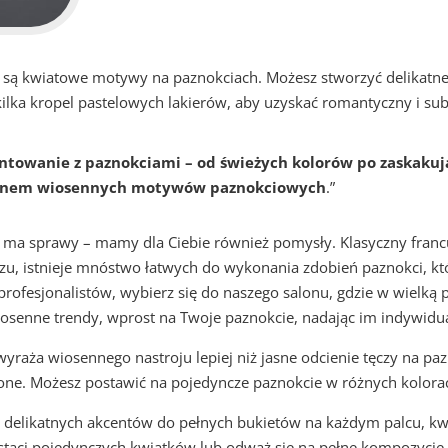
są kwiatowe motywy na paznokciach. Możesz stworzyć delikatne 
ilka kropel pastelowych lakierów, aby uzyskać romantyczny i subt
ntowanie z paznokciami – od świeżych kolorów po zaskakują
pięknem wiosennych motywów paznokciowych
.”
e ma sprawy – mamy dla Ciebie również pomysły. Klasyczny francus
 istnieje mnóstwo łatwych do wykonania zdobień paznokci, któr
profesjonalistów, wybierz się do naszego salonu, gdzie w wielką 
iosenne trendy, wprost na Twoje paznokcie, nadając im indywidu
yraża wiosennego nastroju lepiej niż jasne odcienie tęczy na pa
zone. Możesz postawić na pojedyncze paznokcie w różnych kolora
d delikatnych akcentów do pełnych bukietów na każdym palcu, k
taci pojedynczych kwiatków lub odważ się na pełne kompozycje