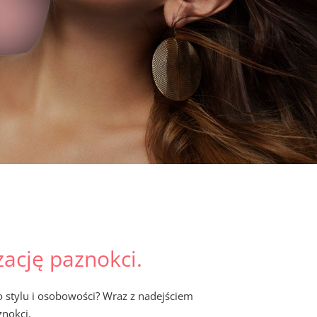
zację paznokci.
o stylu i osobowości? Wraz z nadejściem
znokci.