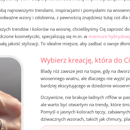
Tobą najnowszymi trendami, inspiracjami i pomysłami na wiosenną 
 odważne wzory i zdobienia, z pewnością znajdziesz tutaj coś dla s
szych trendów i kolorów na wiosnę, chcielibyśmy Cię zaprosić d
zone kosmetyczki, specjalizują się m.in. w
manicure hybrydowy
ą jakość stylizacji. To idealne miejsce, aby zadbać o swoje dłon
Wybierz kreację, która do C
Blady róż zawsze jest na topie, gdy na dwor
wiosennego wiatru, ale dlaczego nie wyjść p
bardziej ekscytującego w dziedzinie wiosen
Oczywiście, nie brakuje ładnych riffów w pas
ale warto być otwartym na trendy, które śmi
Pomyśl o jasnych kolorach tęczy, zabawnych
dziwacznych wzorach, takich jak chmury, pla