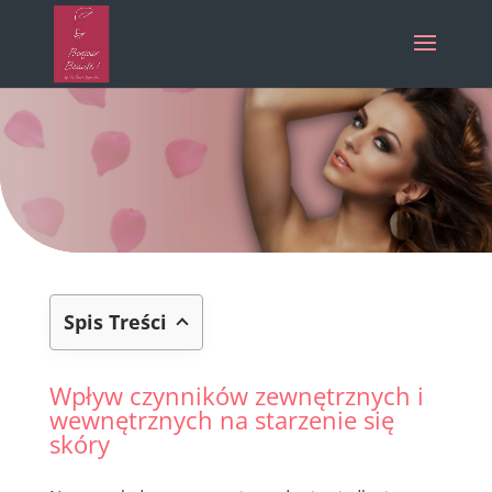
Spis Treści
Wpływ czynników zewnętrznych i
wewnętrznych na starzenie się
skóry